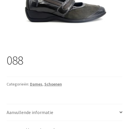
Pantoffles
Sandalen
Pantofels
Heren
088
Winkel
Contact
Categorieën:
Dames
,
Schoenen
Promoties
Informatie
Aanvullende informatie
Merken