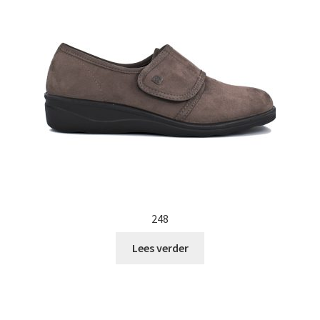
Pantoffles
Sandalen
Pantofels
Heren
Winkel
Contact
248
Promoties
Lees verder
Informatie
Merken