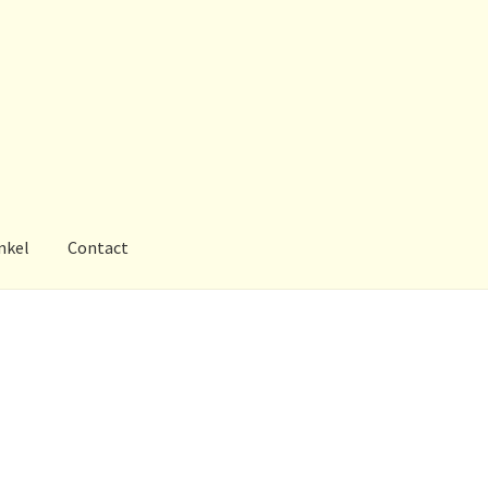
nkel
Contact
es
Informatie
Merken
Persbericht