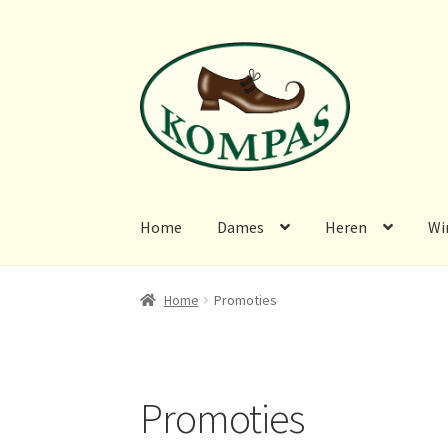
Ga
Ga
door
naar
naar
de
navigatie
inhoud
Home
Dames
Heren
Wi
Home
Dames
Heren
Winkel
Contact
Promoti
Home
Promoties
Promoties