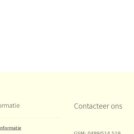
ormatie
Contacteer ons
Informatie
GSM: 0489/514.519