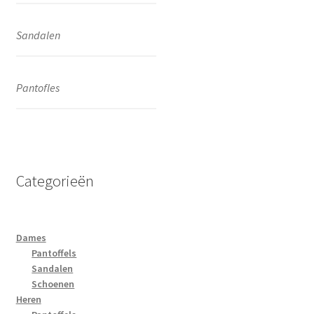
Pantoffles
Sandalen
Sandalen
Pantofels
Pantofles
Heren
Winkel
Categorieën
Contact
Promoties
Dames
Pantoffels
Informatie
Sandalen
Schoenen
Heren
Merken