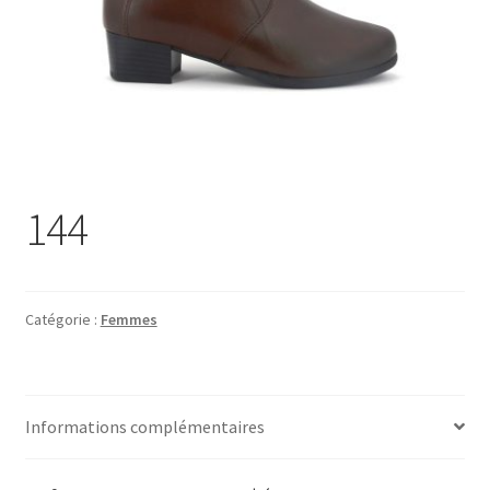
Chaussures
Pantoufles
Sandales
Hommes
144
Maison de repos
Magasin
Catégorie :
Femmes
Promotions
Information
Informations complémentaires
Marques