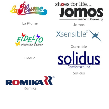
Presse
Sandalen
La Plume
Jomos
Xsensible
Fidelio
Solidus
Romika