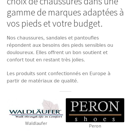
choix de chaussures dans une
Chaussures
gamme de marques adaptées à
Pantoufles
vos pieds et votre budget.
Sandales
Nos chaussures, sandales et pantoufles
répondent aux besoins des pieds sensibles ou
Hommes
douloureux. Elles offrent un bon soutient et
confort tout en restant très jolies.
Maison de repos
Les produits sont confectionnés en Europe à
Magasin
partir de matériaux de qualité.
Promotions
Information
Waldlaufer
Peron
Marques