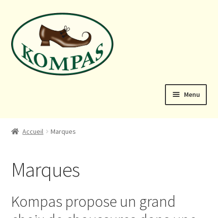
Aller
Aller
à
au
la
contenu
navigation
Menu
Accueil
Accueil
Marques
Panier
Marques
Rendez-vous
Dames
Kompas propose un grand