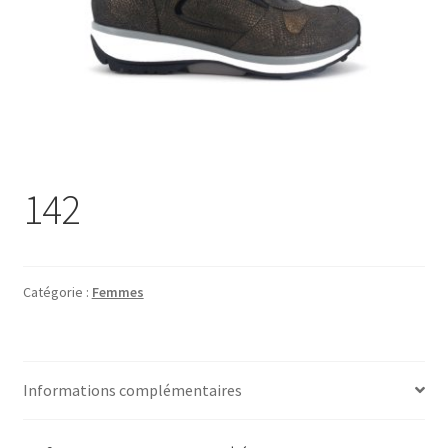
Chaussures
Pantoufles
Sandales
Hommes
142
Maison de repos
Magasin
Catégorie :
Femmes
Promotions
Information
Informations complémentaires
Marques