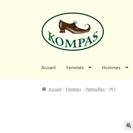
Aller
Aller
à
au
la
contenu
navigation
Accueil
Femmes
Hommes
Accueil
Panier
Rendez-vous
Dames
Hommes
Accueil
Femmes
Pantoufles
052
Sandalen