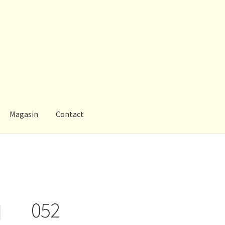
Magasin
Contact
Maison de repos
Magasin
Promotions
Information
Marques
Press
052