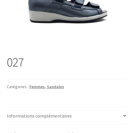
Chaussures
Pantoufles
Sandales
Hommes
027
Maison de repos
Magasin
Catégories :
Femmes
,
Sandales
Promotions
Information
Informations complémentaires
Marques