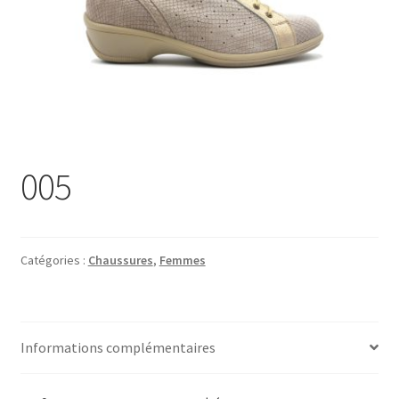
Chaussures
Pantoufles
Sandales
Hommes
005
Maison de repos
Magasin
Catégories :
Chaussures
,
Femmes
Promotions
Information
Informations complémentaires
Marques